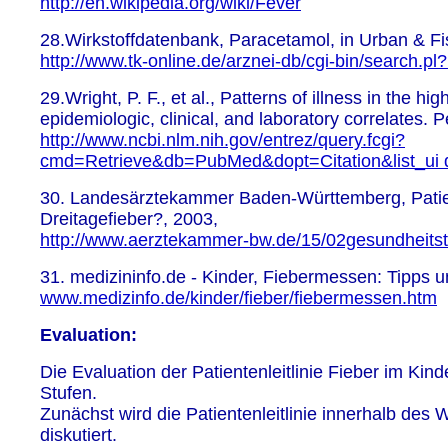
http://en.wikipedia.org/wiki/Fever
28.Wirkstoffdatenbank, Paracetamol, in Urban & Fi
http://www.tk-online.de/arznei-db/cgi-bin/search.
29.Wright, P. F., et al., Patterns of illness in the hig
epidemiologic, clinical, and laboratory correlates. P
http://www.ncbi.nlm.nih.gov/entrez/query.fcgi?
cmd=Retrieve&db=PubMed&dopt=Citation&list_ui
30. Landesärztekammer Baden-Württemberg, Patie
Dreitagefieber?, 2003,
http://www.aerztekammer-bw.de/15/02gesundheitstip
31. medizininfo.de - Kinder, Fiebermessen: Tipps u
www.medizinfo.de/kinder/fieber/fiebermessen.htm
Evaluation:
Die Evaluation der Patientenleitlinie Fieber im Kind
Stufen.
Zunächst wird die Patientenleitlinie innerhalb de
diskutiert.