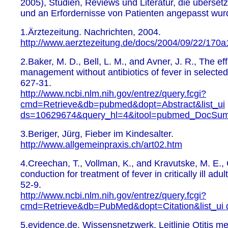
2005), Studien, Reviews und Literatur, die übersetzt
und an Erfordernisse von Patienten angepasst wurd
1.Ärztezeitung. Nachrichten, 2004.
http://www.aerztezeitung.de/docs/2004/09/22/170
2.Baker, M. D., Bell, L. M., and Avner, J. R., The eff
management without antibiotics of fever in selected 
627-31.
http://www.ncbi.nlm.nih.gov/entrez/query.fcgi?
cmd=Retrieve&db=pubmed&dopt=Abstract&list_ui
ds=10629674&query_hl=4&itool=pubmed_DocSu
3.Beriger, Jürg, Fieber im Kindesalter.
http://www.allgemeinpraxis.ch/art02.htm
4.Creechan, T., Vollman, K., and Kravutske, M. E.,
conduction for treatment of fever in critically ill adu
52-9.
http://www.ncbi.nlm.nih.gov/entrez/query.fcgi?
cmd=Retrieve&db=PubMed&dopt=Citation&list_ui
5.evidence.de, Wissensnetzwerk, Leitlinie Otitis me