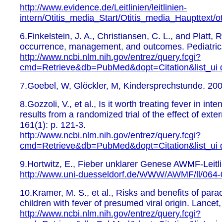
http://www.evidence.de/Leitlinien/leitlinien-
intern/Otitis_media_Start/Otitis_media_Haupttext/o
6.Finkelstein, J. A., Christiansen, C. L., and Platt, 
occurrence, management, and outcomes. Pediatrics,
http://www.ncbi.nlm.nih.gov/entrez/query.fcgi?
cmd=Retrieve&db=PubMed&dopt=Citation&list_ui
7.Goebel, W, Glöckler, M, Kindersprechstunde. 2
8.Gozzoli, V., et al., Is it worth treating fever in in
results from a randomized trial of the effect of exte
161(1): p. 121-3.
http://www.ncbi.nlm.nih.gov/entrez/query.fcgi?
cmd=Retrieve&db=PubMed&dopt=Citation&list_ui
9.Hortwitz, E., Fieber unklarer Genese AWMF-Leitl
http://www.uni-duesseldorf.de/WWW/AWMF/ll/064-
10.Kramer, M. S., et al., Risks and benefits of par
children with fever of presumed viral origin. Lancet
http://www.ncbi.nlm.nih.gov/entrez/query.fcgi?