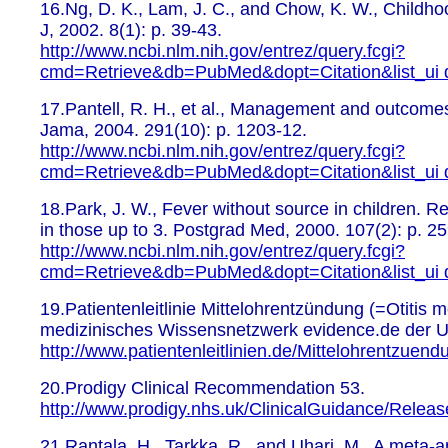
16.Ng, D. K., Lam, J. C., and Chow, K. W., Childh
J, 2002. 8(1): p. 39-43.
http://www.ncbi.nlm.nih.gov/entrez/query.fcgi?
cmd=Retrieve&db=PubMed&dopt=Citation&list_ui
17.Pantell, R. H., et al., Management and outcomes 
Jama, 2004. 291(10): p. 1203-12.
http://www.ncbi.nlm.nih.gov/entrez/query.fcgi?
cmd=Retrieve&db=PubMed&dopt=Citation&list_ui
18.Park, J. W., Fever without source in children. 
in those up to 3. Postgrad Med, 2000. 107(2): p. 25
http://www.ncbi.nlm.nih.gov/entrez/query.fcgi?
cmd=Retrieve&db=PubMed&dopt=Citation&list_ui
19.Patientenleitlinie Mittelohrentzündung (=Otitis m
medizinisches Wissensnetzwerk evidence.de der Un
http://www.patientenleitlinien.de/Mittelohrentzue
20.Prodigy Clinical Recommendation 53.
http://www.prodigy.nhs.uk/ClinicalGuidance/Relea
21.Rantala, H., Tarkka, R., and Uhari, M., A meta-an