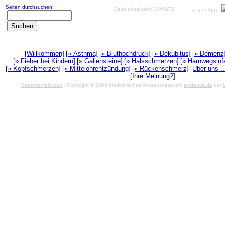
Seiten durchsuchen:
Seite akualisiert: 24/03/09
Seit 9/2001
:
[Willkommen]
[» Asthma]
[» Bluthochdruck]
[» Dekubitus]
[» Demenz
[» Fieber bei Kindern]
[» Gallensteine]
[» Halsschmerzen]
[» Harnwegsinf
[» Kopfschmerzen]
[» Mittelohrentzündung]
[» Rückenschmerz]
[Über uns ..
[Ihre Meinung?]
Patientenleitlinien
- Copyright © 2008 Medizinisches Wissensnetzwerk
evidence.de
der