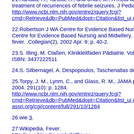
treatment of recurrences of febrile seizures. J Pedia
http://www.ncbi.nlm.nih.gov/entrez/query.fcgi?
cmd=Retrieve&db=PubMed&dopt=Citation&list_ui
22.Robertson J WA Centre for Evidence Based Nu
Centre for Evidence Based Nursing and Midwifery,
fever. .Collegian(2), 2002 Apr. 9: p. 40-2.
23.S. Illing, M. Claßen, Klinikleitfaden Pädiatrie. V
ISBN: 3437222511
24.S. Silbernagel, A. Despopoulos, Taschenatlas 
25.Torpy, J. M., Lynm, C., and Glass, R. M., JAMA p
2004. 291(10): p. 1284.
http://www.ncbi.nlm.nih.gov/entrez/query.fcgi?
cmd=Retrieve&db=PubMed&dopt=Citation&list_ui
assn.org/cgi/content/full/291/10/1284
26.wie
3
.
27.Wikipedia, Fever.