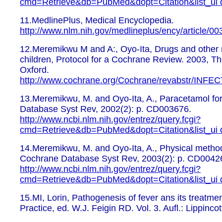
cmd=Retrieve&db=PubMed&dopt=Citation&list_ui
11.MedlinePlus, Medical Encyclopedia.
http://www.nlm.nih.gov/medlineplus/ency/article/0
12.Meremikwu M and A:, Oyo-Ita, Drugs and other 
children, Protocol for a Cochrane Review. 2003, Th
Oxford.
http://www.cochrane.org/Cochrane/revabstr/INFE
13.Meremikwu, M. and Oyo-Ita, A., Paracetamol for 
Database Syst Rev, 2002(2): p. CD003676.
http://www.ncbi.nlm.nih.gov/entrez/query.fcgi?
cmd=Retrieve&db=PubMed&dopt=Citation&list_ui
14.Meremikwu, M. and Oyo-Ita, A., Physical methods 
Cochrane Database Syst Rev, 2003(2): p. CD0042
http://www.ncbi.nlm.nih.gov/entrez/query.fcgi?
cmd=Retrieve&db=PubMed&dopt=Citation&list_ui
15.MI, Lorin, Pathogenesis of fever ans its treatmen
Practice, ed. W.J. Feigin RD. Vol. 3. Aufl.: Lippinco